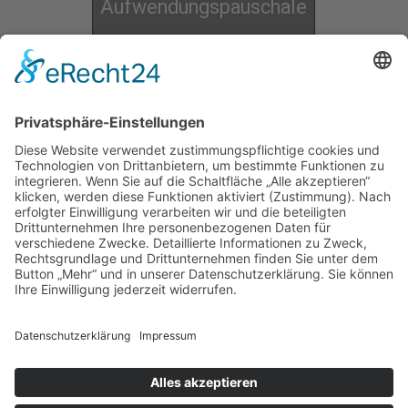
Aufwendungspauschale
pro Person
2,00 €
jährlich
ohne SEPA-Lastschrift
Ausnahmefall
Ihre Eintritterklärung können Sie direkt an
mitgliederverwaltung[at]tv-geissnidda.de
senden
oder bei
den Übungsleiter:innen abgeben.