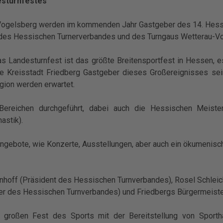
esturnfestes
-Vogelsberg werden im kommenden Jahr Gastgeber des 14. Hessi
rn des Hessischen Turnerverbandes und des Turngaus Wetterau-
s Landesturnfest ist das größte Breitensportfest in Hessen, es
e Kreisstadt Friedberg Gastgeber dieses Großereignisses se
ion werden erwartet.
reichen durchgeführt, dabei auch die Hessischen Meisters
astik).
Angebote, wie Konzerte, Ausstellungen, aber auch ein ökumenis
Beinhoff (Präsident des Hessischen Turnverbandes), Rosel Schle
er des Hessischen Turnverbandes) und Friedbergs Bürgermeister
 großen Fest des Sports mit der Bereitstellung von Sportha