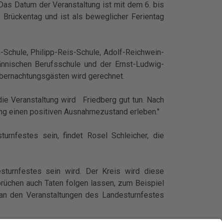
Das Datum der Veranstaltung ist mit dem 6. bis
ls Brückentag und ist als beweglicher Ferientag
-Schule, Philipp-Reis-Schule, Adolf-Reichwein-
ännischen Berufsschule und der Ernst-Ludwig-
Übernachtungsgästen wird gerechnet.
die Veranstaltung wird Friedberg gut tun. Nach
ng einen positiven Ausnahmezustand erleben."
rnfestes sein, findet Rosel Schleicher, die
sturnfestes sein wird. Der Kreis wird diese
prüchen auch Taten folgen lassen, zum Beispiel
m an den Veranstaltungen des Landesturnfestes