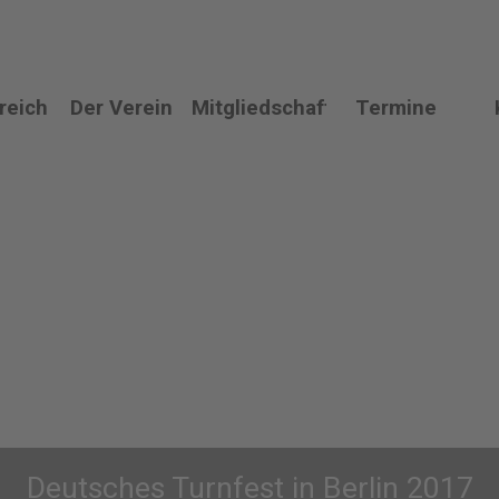
gung!
Menü überspringen
reich
Der Verein
Mitgliedschaft
Termine
▼
▼
▼
Deutsches Turnfest in Berlin 2017