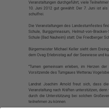
Veranstaltungen durchgeführt, viele Teilnehme
10. Juni 2012 gut gewählt: Der 7. Juni ist als
schulfrei.
Die Veranstaltungen des Landesturnfestes find
Schule, Burggymnasium, Helmut-von-Bracken-S
Schule (Bad Nauheim) statt. Die Friedberger S
Bürgermeister Michael Keller sieht dem Ereing
dem Ovag Erlebnistag auf der Seewiese und ku
"Turnen gemeinsam erleben, im Herzen der W
Vorsitzende des Turngaues Wetterau Vogelsbe
Landrat Joachim Arnold freut sich, dass di
Veranstaltung nach Kräften unterstützen, denn
durch die Unterstützung bei solchen Großeven
teilnehmen zu können.