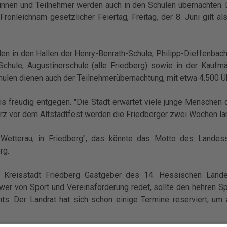
rinnen und Teilnehmer werden auch in den Schulen übernachten. 
 Fronleichnam gesetzlicher Feiertag, Freitag, der 8. Juni gilt a
en in den Hallen der Henry-Benrath-Schule, Philipp-Dieffenbach
chule, Augustinerschule (alle Friedberg) sowie in der Kaufm
chulen dienen auch der Teilnehmerübernachtung, mit etwa 4.500 
is freudig entgegen. "Die Stadt erwartet viele junge Menschen 
rz vor dem Altstadtfest werden die Friedberger zwei Wochen la
etterau, in Friedberg", das könnte das Motto des Landesstu
rg.
e Kreisstadt Friedberg Gastgeber des 14. Hessischen Lande
 wer von Sport und Vereinsförderung redet, sollte den hehren S
ts. Der Landrat hat sich schon einige Termine reserviert, u