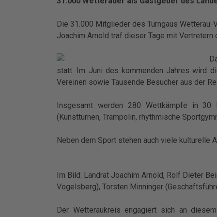
31.000 Wetterauer als Gastgeber des Land
Die 31.000 Mitglieder des Turngaus Wetterau
Joachim Arnold traf dieser Tage mit Vertrete
Da
statt. Im Juni des kommenden Jahres wird di
Vereinen sowie Tausende Besucher aus der Reg
Insgesamt werden 280 Wettkämpfe in 30 Be
(Kunstturnen, Trampolin, rhythmische Sportgymn
Neben dem Sport stehen auch viele kulturelle 
Im Bild: Landrat Joachim Arnold, Rolf Dieter 
Vogelsberg), Torsten Minninger (Geschäftsführ
Der Wetteraukreis engagiert sich an diesem